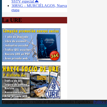
SSTV especial 🦇
30RSG – MURCIÉLAGOS, Nueva
etapa
La URE
Copyright © 2024 - Unión de Radioaficionados Españoles -
Política 