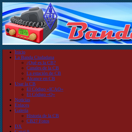
Inicio
La Banda Ciudadana
¿Qué es la CB?
Canales de la CB
La estación de CB
Alcance en CB
Usar la CB
El Código «ICAO»
El Código «Q»
Noticias
Enlaces
Galería
Historia de la CB
CB27 Fotos
DX
Canal 9