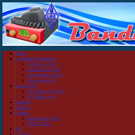
Inicio
La Banda Ciudadana
¿Qué es la CB?
Canales de la CB
La estación de CB
Alcance en CB
Usar la CB
El Código «ICAO»
El Código «Q»
Noticias
Enlaces
Galería
Historia de la CB
CB27 Fotos
DX
Canal 9