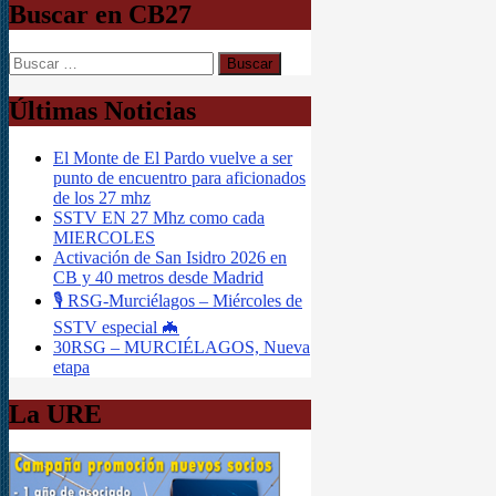
Buscar en CB27
Buscar:
Últimas Noticias
El Monte de El Pardo vuelve a ser
punto de encuentro para aficionados
de los 27 mhz
SSTV EN 27 Mhz como cada
MIERCOLES
Activación de San Isidro 2026 en
CB y 40 metros desde Madrid
🎙️ RSG-Murciélagos – Miércoles de
SSTV especial 🦇
30RSG – MURCIÉLAGOS, Nueva
etapa
La URE