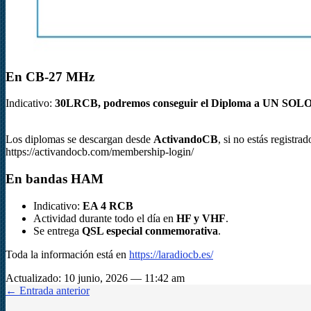
En
CB‑27 MHz
Indicativo:
30LRCB,
podremos conseguir el Diploma a UN S
Los diplomas se descargan desde
ActivandoCB
, si no estás registra
https://activandocb.com/membership-login/
En
bandas HAM
Indicativo:
EA 4 RCB
Actividad durante todo el día en
HF y VHF
.
Se entrega
QSL especial conmemorativa
.
Toda la información está en
https://laradiocb.es/
Actualizado: 10 junio, 2026 — 11:42 am
← Entrada anterior