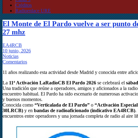
Créditos
Radioenlace URE
El Monte de El Pardo vuelve a ser punto de
27 mhz
EA4RCB
10 junio, 2026
Noticias
Comentarios
11 años realizando esta actividad desde Madrid y conocida entre afici
La
11ª Activación LaRadioCB El Pardo 2026
se celebrará el
sábad
Una tradición que reúne a operadores, amigos y aficionados a la radi
encuentro habitual. El Pardo ha sido escenario de numerosas activacio
y buenos momentos.
Conocida como
“Verticalada de El Pardo”
o
“Activación Especia
30LRCB)
y en
bandas de radioaficionado (indicativo EA4RCB)
.
encuentros entre operadores y una jornada completa de radio al aire li