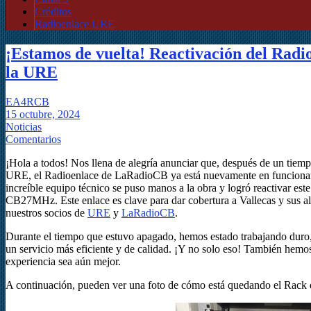
Créditos
Radioenlace URE
¡Estamos de vuelta! Reactivación del Rad
la URE
EA4RCB
15 octubre, 2024
Noticias
Comentarios
¡Hola a todos! Nos llena de alegría anunciar que, después de un tiemp
URE, el Radioenlace de LaRadioCB ya está nuevamente en funcionami
increíble equipo técnico se puso manos a la obra y logró reactivar est
CB27MHz. Este enlace es clave para dar cobertura a Vallecas y sus a
nuestros socios de
URE
y
LaRadioCB
.
Durante el tiempo que estuvo apagado, hemos estado trabajando duro,
un servicio más eficiente y de calidad. ¡Y no solo eso! También hem
experiencia sea aún mejor.
A continuación, pueden ver una foto de cómo está quedando el Rack 