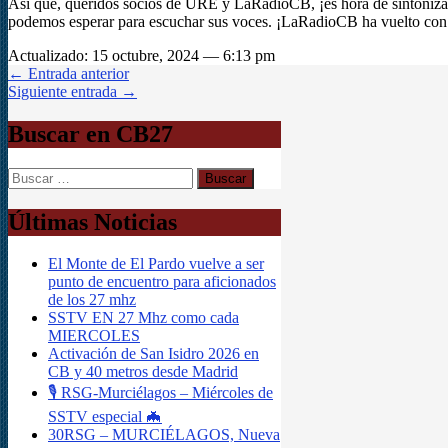
Así que, queridos socios de URE y LaRadioCB, ¡es hora de sinton
podemos esperar para escuchar sus voces. ¡LaRadioCB ha vuelto con
Actualizado: 15 octubre, 2024 — 6:13 pm
← Entrada anterior
Siguiente entrada →
Buscar en CB27
Buscar:
Últimas Noticias
El Monte de El Pardo vuelve a ser
punto de encuentro para aficionados
de los 27 mhz
SSTV EN 27 Mhz como cada
MIERCOLES
Activación de San Isidro 2026 en
CB y 40 metros desde Madrid
🎙️ RSG-Murciélagos – Miércoles de
SSTV especial 🦇
30RSG – MURCIÉLAGOS, Nueva