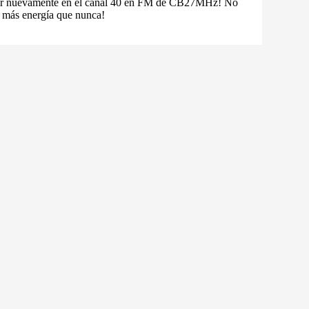
izar nuevamente en el canal 40 en FM de CB27MHz! No
 más energía que nunca!