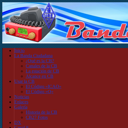
Inicio
La Banda Ciudadana
¿Qué es la CB?
Canales de la CB
La estación de CB
Alcance en CB
Usar la CB
El Código «ICAO»
El Código «Q»
Noticias
Enlaces
Galería
Historia de la CB
CB27 Fotos
DX
Canal 9